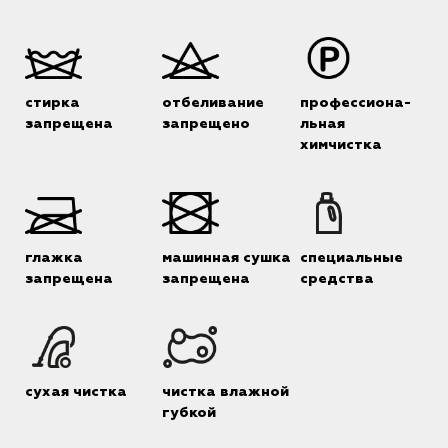
стирка
отбеливание
профессиона-
запрещена
запрещено
льная
химчистка
глажка
машинная сушка
специальные
запрещена
запрещена
средства
сухая чистка
чистка влажной
губкой