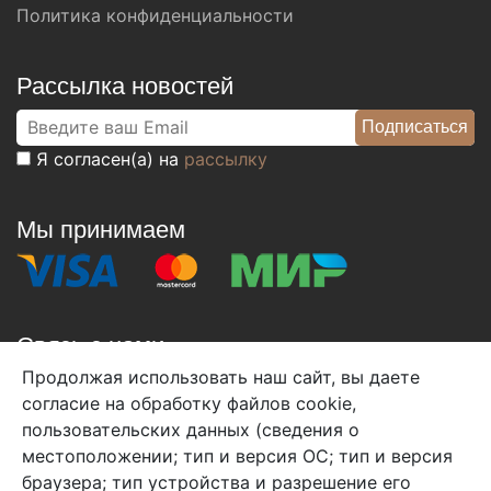
Политика конфиденциальности
Рассылка новостей
Я согласен(а) на
рассылку
Мы принимаем
Связь с нами
Продолжая использовать наш сайт, вы даете
+7 (495) 933-38-08
согласие на обработку файлов cookie,
info@arben-textile.ru
- оптовые продажи
пользовательских данных (сведения о
местоположении; тип и версия ОС; тип и версия
браузера; тип устройства и разрешение его