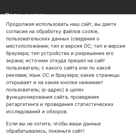
Связь с нами
Продолжая использовать наш сайт, вы даете
+7 (495) 933-38-08
согласие на обработку файлов cookie,
info@arben-textile.ru
- оптовые продажи
пользовательских данных (сведения о
местоположении; тип и версия ОС; тип и версия
браузера; тип устройства и разрешение его
экрана; источник откуда пришел на сайт
пользователь; с какого сайта или по какой
Арбен текстиль г. Щелково, пер.
рекламе; язык ОС и браузера; какие страницы
1-й Советский д.25, владение 2.
открывает и на какие кнопки нажимает
пользователь; ip-адрес) в целях
функционирования сайта, проведения
Мы в соц. сетях
ретаргетинга и проведения статистических
исследований и обзоров.
Если вы не хотите, чтобы ваши данные
обрабатывались, покиньте сайт!
2026 Copyright © Арбен