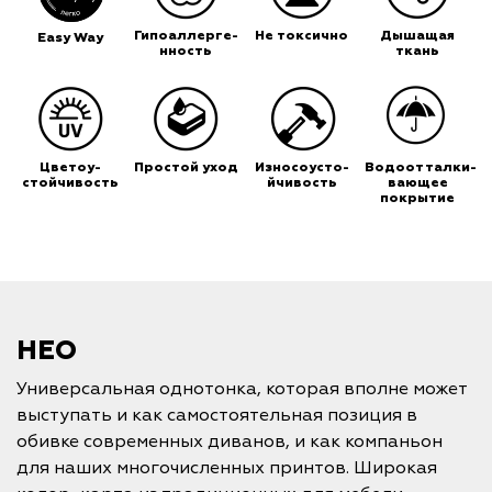
Гипоаллерге-
Не токсично
Дышащая
Easy Way
нность
ткань
Цветоу-
Простой уход
Износоусто-
Водоотталки-
стойчивость
йчивость
вающее
покрытие
НЕО
Универсальная однотонка, которая вполне может
выступать и как самостоятельная позиция в
обивке современных диванов, и как компаньон
для наших многочисленных принтов. Широкая