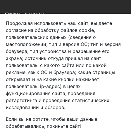
Связь с нами
Продолжая использовать наш сайт, вы даете
+7 (495) 933-38-08
согласие на обработку файлов cookie,
info@arben-textile.ru
- оптовые продажи
пользовательских данных (сведения о
местоположении; тип и версия ОС; тип и версия
браузера; тип устройства и разрешение его
экрана; источник откуда пришел на сайт
пользователь; с какого сайта или по какой
Арбен текстиль г. Щелково, пер.
рекламе; язык ОС и браузера; какие страницы
1-й Советский д.25, владение 2.
открывает и на какие кнопки нажимает
пользователь; ip-адрес) в целях
функционирования сайта, проведения
Мы в соц. сетях
ретаргетинга и проведения статистических
исследований и обзоров.
Если вы не хотите, чтобы ваши данные
обрабатывались, покиньте сайт!
2026 Copyright © Арбен