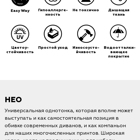
Гипоаллерге-
Не токсично
Дышащая
Easy Way
нность
ткань
Цветоу-
Простой уход
Износоусто-
Водоотталки-
стойчивость
йчивость
вающее
покрытие
НЕО
Универсальная однотонка, которая вполне может
выступать и как самостоятельная позиция в
обивке современных диванов, и как компаньон
для наших многочисленных принтов. Широкая