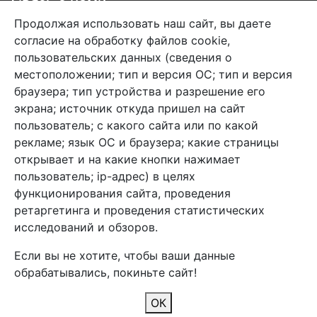
Связь с нами
Продолжая использовать наш сайт, вы даете
+7 (495) 933-38-08
согласие на обработку файлов cookie,
info@arben-textile.ru
- оптовые продажи
пользовательских данных (сведения о
местоположении; тип и версия ОС; тип и версия
браузера; тип устройства и разрешение его
экрана; источник откуда пришел на сайт
пользователь; с какого сайта или по какой
Арбен текстиль г. Щелково, пер.
рекламе; язык ОС и браузера; какие страницы
1-й Советский д.25, владение 2.
открывает и на какие кнопки нажимает
пользователь; ip-адрес) в целях
функционирования сайта, проведения
Мы в соц. сетях
ретаргетинга и проведения статистических
исследований и обзоров.
Если вы не хотите, чтобы ваши данные
обрабатывались, покиньте сайт!
2026 Copyright © Арбен
ОК