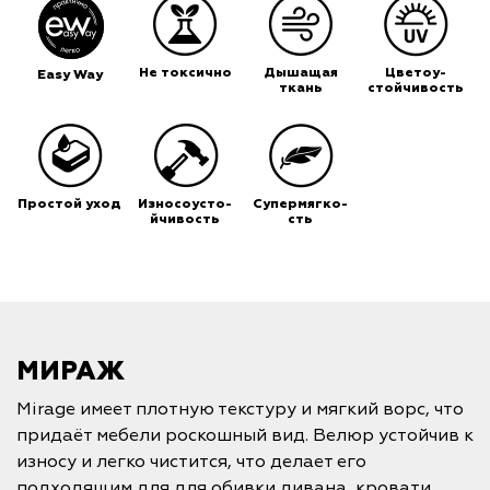
Не токсично
Дышащая
Цветоу-
Easy Way
ткань
стойчивость
Простой уход
Износоусто-
Супермягко-
йчивость
сть
МИРАЖ
Mirage имеет плотную текстуру и мягкий ворс, что
придаёт мебели роскошный вид. Велюр устойчив к
износу и легко чистится, что делает его
подходящим для для обивки дивана, кровати,