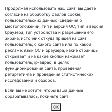
Связь с нами
Продолжая использовать наш сайт, вы даете
+7 (495) 933-38-08
согласие на обработку файлов cookie,
info@arben-textile.ru
- оптовые продажи
пользовательских данных (сведения о
местоположении; тип и версия ОС; тип и версия
браузера; тип устройства и разрешение его
экрана; источник откуда пришел на сайт
пользователь; с какого сайта или по какой
Арбен текстиль г. Щелково, пер.
рекламе; язык ОС и браузера; какие страницы
1-й Советский д.25, владение 2.
открывает и на какие кнопки нажимает
пользователь; ip-адрес) в целях
функционирования сайта, проведения
Мы в соц. сетях
ретаргетинга и проведения статистических
исследований и обзоров.
Если вы не хотите, чтобы ваши данные
обрабатывались, покиньте сайт!
2026 Copyright © Арбен
ОК