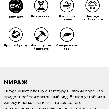
Не токсично
Дышащая
Цветоу-
Easy Way
ткань
стойчивость
Простой уход
Износоусто-
Супермягко-
йчивость
сть
МИРАЖ
Mirage имеет плотную текстуру и мягкий ворс, что
придаёт мебели роскошный вид. Велюр устойчив к
износу и легко чистится, что делает его
подходящим для для обивки дивана, кровати,