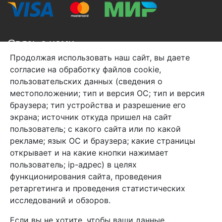
Связь с нами
Продолжая использовать наш сайт, вы даете
+7 (495) 933-38-08
согласие на обработку файлов cookie,
info@arben-textile.ru
- оптовые продажи
пользовательских данных (сведения о
местоположении; тип и версия ОС; тип и версия
браузера; тип устройства и разрешение его
экрана; источник откуда пришел на сайт
пользователь; с какого сайта или по какой
Арбен текстиль г. Щелково, пер.
рекламе; язык ОС и браузера; какие страницы
1-й Советский д.25, владение 2.
открывает и на какие кнопки нажимает
пользователь; ip-адрес) в целях
функционирования сайта, проведения
Мы в соц. сетях
ретаргетинга и проведения статистических
исследований и обзоров.
Если вы не хотите, чтобы ваши данные