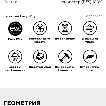
Состав
полиэстер (PES) 100%
Подробнее
Свойства Easy Way
Гипоаллерге-
Не токсично
Дышащая
Easy Way
нность
ткань
Цветоу-
Простой уход
Износоусто-
Супермягко-
стойчивость
йчивость
сть
ГЕОМЕТРИЯ