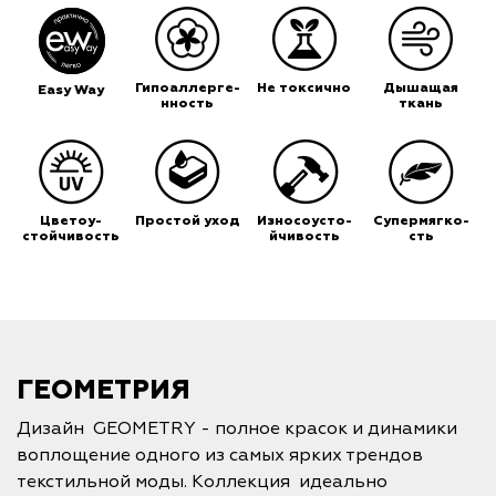
Гипоаллерге-
Не токсично
Дышащая
Easy Way
нность
ткань
Цветоу-
Простой уход
Износоусто-
Супермягко-
стойчивость
йчивость
сть
ГЕОМЕТРИЯ
Дизайн GEOMETRY - полное красок и динамики
воплощение одного из самых ярких трендов
текстильной моды. Коллекция идеально