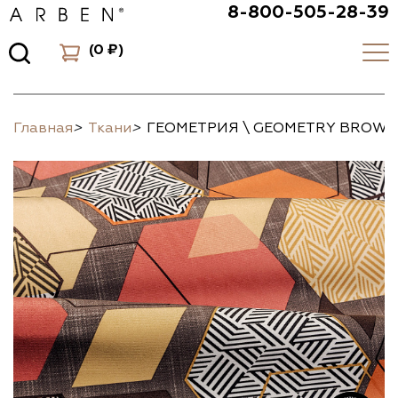
8-800-505-28-39
(
0 ₽
)
Главная
>
Ткани
>
ГЕОМЕТРИЯ \ GEOMETRY BROW