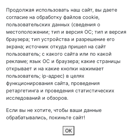
Связь с нами
Продолжая использовать наш сайт, вы даете
+7 (495) 933-38-08
согласие на обработку файлов cookie,
info@arben-textile.ru
- оптовые продажи
пользовательских данных (сведения о
местоположении; тип и версия ОС; тип и версия
браузера; тип устройства и разрешение его
экрана; источник откуда пришел на сайт
пользователь; с какого сайта или по какой
Арбен текстиль г. Щелково, пер.
рекламе; язык ОС и браузера; какие страницы
1-й Советский д.25, владение 2.
открывает и на какие кнопки нажимает
пользователь; ip-адрес) в целях
функционирования сайта, проведения
Мы в соц. сетях
ретаргетинга и проведения статистических
исследований и обзоров.
Если вы не хотите, чтобы ваши данные
обрабатывались, покиньте сайт!
2026 Copyright © Арбен
ОК