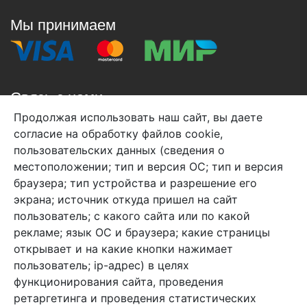
Мы принимаем
Связь с нами
Продолжая использовать наш сайт, вы даете
+7 (495) 933-38-08
согласие на обработку файлов cookie,
info@arben-textile.ru
- оптовые продажи
пользовательских данных (сведения о
местоположении; тип и версия ОС; тип и версия
браузера; тип устройства и разрешение его
экрана; источник откуда пришел на сайт
пользователь; с какого сайта или по какой
Арбен текстиль г. Щелково, пер.
рекламе; язык ОС и браузера; какие страницы
1-й Советский д.25, владение 2.
открывает и на какие кнопки нажимает
пользователь; ip-адрес) в целях
функционирования сайта, проведения
Мы в соц. сетях
ретаргетинга и проведения статистических