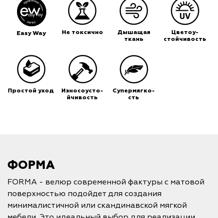
Не токсично
Дышащая
Цветоу-
Easy Way
ткань
стойчивость
Простой уход
Износоусто-
Супермягко-
йчивость
сть
ФОРМА
FORMA - велюр современной фактуры с матовой
поверхностью подойдет для создания
минималистичной или скандинавской мягкой
мебели. Это идеальный выбор для реализации