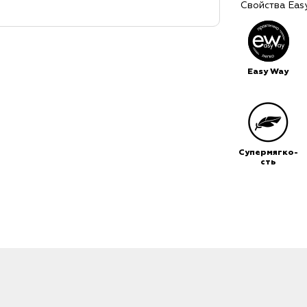
Свойства Eas
Easy Way
Супермягко-
сть