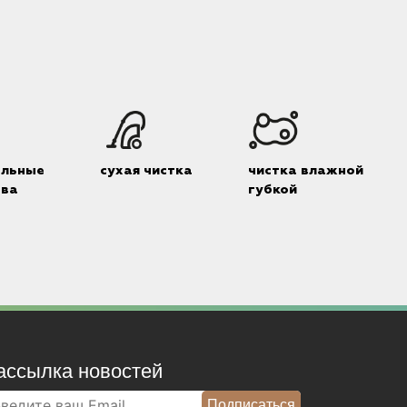
альные
сухая чистка
чистка влажной
тва
губкой
ассылка новостей