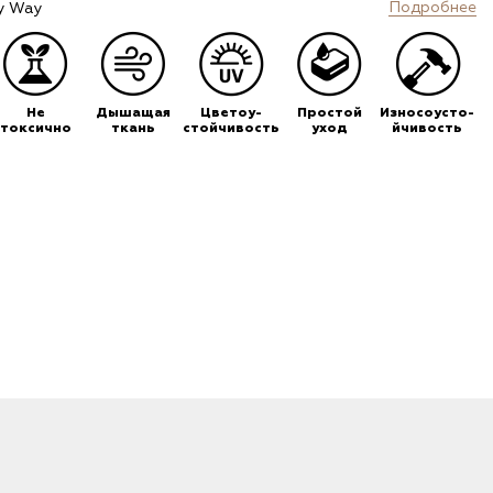
Подробнее
y Way
Не
Дышащая
Цветоу-
Простой
Износоусто-
токсично
ткань
стойчивость
уход
йчивость