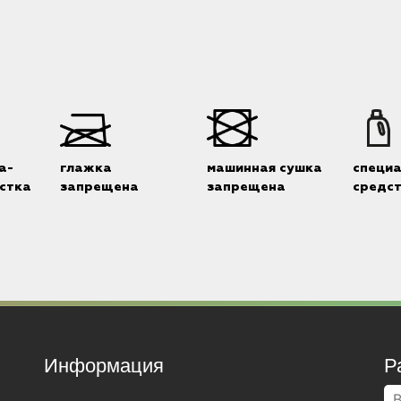
а-
глажка
машинная сушка
специ
стка
запрещена
запрещена
средс
Информация
Р