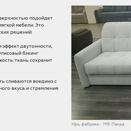
оверхностью подойдет
ягкой мебели. Это
ких решений.
 эффект двутонности,
Флисовый бэкинг
ость: ткань сохранит
ть сливаются воедино с
ого вкуса и стремления
Уфа, фабрика - МФ Панда