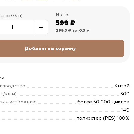
Итого
атно 0.5 м)
599
₽
299.5 ₽
за 0.5 м
ки
изводства
Китай
г/кв.м)
300
ть к истиранию
более 50 000 циклов
140
полиэстер (PES) 100%