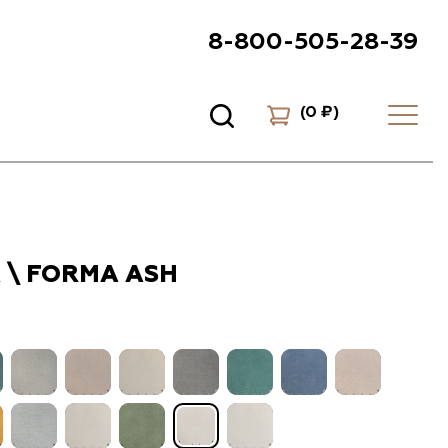
8-800-505-28-39
(
0 ₽
)
 \ FORMA ASH