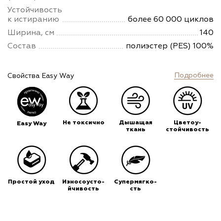
Устойчивость
к истиранию
более 60 000 циклов
Ширина, см
140
Состав
полиэстер (PES) 100%
Подробнее
Свойства Easy Way
Не токсично
Дышащая
Цветоу-
Easy Way
ткань
стойчивость
Простой уход
Износоусто-
Супермягко-
йчивость
сть