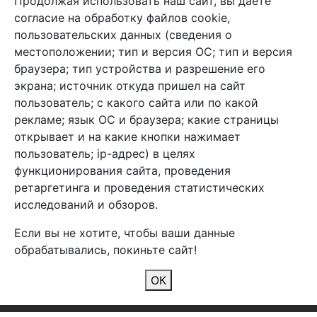
Продолжая использовать наш сайт, вы даете
+7 (495) 933-38-08
согласие на обработку файлов cookie,
info@arben-textile.ru
- оптовые продажи
пользовательских данных (сведения о
местоположении; тип и версия ОС; тип и версия
браузера; тип устройства и разрешение его
экрана; источник откуда пришел на сайт
пользователь; с какого сайта или по какой
Арбен текстиль г. Щелково, пер.
рекламе; язык ОС и браузера; какие страницы
1-й Советский д.25, владение 2.
открывает и на какие кнопки нажимает
пользователь; ip-адрес) в целях
функционирования сайта, проведения
Мы в соц. сетях
ретаргетинга и проведения статистических
исследований и обзоров.
Если вы не хотите, чтобы ваши данные
обрабатывались, покиньте сайт!
2026 Copyright © Арбен
ОК