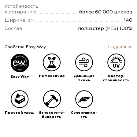
Устойчивость
к истиранию
более 60 000 циклов
Ширина, см
140
Состав
полиэстер (PES) 100%
Подробнее
Свойства Easy Way
Не токсично
Дышащая
Цветоу-
Easy Way
ткань
стойчивость
Простой уход
Износоусто-
Супермягко-
йчивость
сть