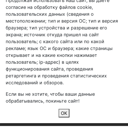
Продолжая использовать наш сайт, вы даете
+7 (495) 933-38-08
согласие на обработку файлов cookie,
info@arben-textile.ru
- оптовые продажи
пользовательских данных (сведения о
местоположении; тип и версия ОС; тип и версия
браузера; тип устройства и разрешение его
экрана; источник откуда пришел на сайт
пользователь; с какого сайта или по какой
Арбен текстиль г. Щелково, пер.
рекламе; язык ОС и браузера; какие страницы
1-й Советский д.25, владение 2.
открывает и на какие кнопки нажимает
пользователь; ip-адрес) в целях
функционирования сайта, проведения
Мы в соц. сетях
ретаргетинга и проведения статистических
исследований и обзоров.
Если вы не хотите, чтобы ваши данные
обрабатывались, покиньте сайт!
2026 Copyright © Арбен
ОК