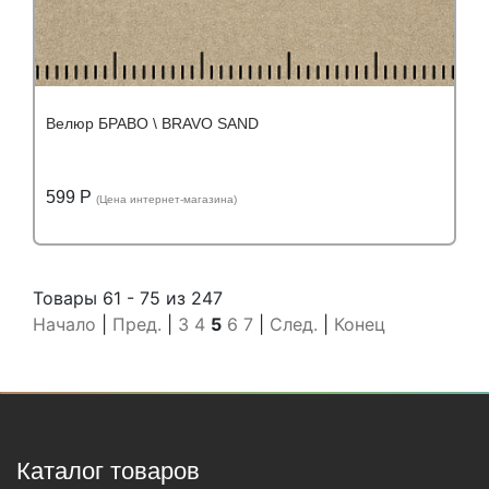
Велюр БРАВО \ BRAVO SAND
599 Р
(Цена интернет-магазина)
Подробнее
Узнать оптовую цену
Товары 61 - 75 из 247
Начало
|
Пред.
|
3
4
5
6
7
|
След.
|
Конец
Каталог товаров