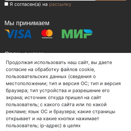
Я согласен(а) на
рассылку
Мы принимаем
Связь с нами
Продолжая использовать наш сайт, вы даете
+7 (495) 933-38-08
согласие на обработку файлов cookie,
info@arben-textile.ru
- оптовые продажи
пользовательских данных (сведения о
местоположении; тип и версия ОС; тип и версия
браузера; тип устройства и разрешение его
экрана; источник откуда пришел на сайт
пользователь; с какого сайта или по какой
Арбен текстиль г. Щелково, пер.
рекламе; язык ОС и браузера; какие страницы
1-й Советский д.25, владение 2.
открывает и на какие кнопки нажимает
пользователь; ip-адрес) в целях