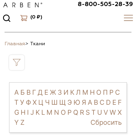
8-800-505-28-39
(
0 ₽
)
Главная
>
Ткани
А
Б
В
Г
Д
Е
Ж
З
И
К
Л
М
Н
О
П
Р
С
Т
У
Ф
Х
Ц
Ч
Ш
Щ
Э
Ю
Я
A
B
C
D
E
F
G
H
I
J
K
L
M
N
O
P
Q
R
S
T
U
V
W
X
Y
Z
Сбросить