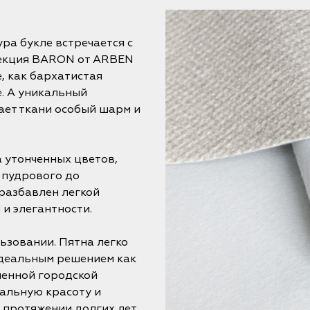
ра букле встречается с
лекция BARON от ARBEN
, как бархатистая
. А уникальный
ает ткани особый шарм и
 утонченных цветов,
 пудрового до
разбавлен легкой
и элегантности.
ьзовании. Пятна легко
идеальным решением как
менной городской
чальную красоту и
 протяжении долгих лет.