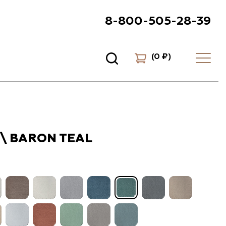
8-800-505-28-39
(
0 ₽
)
\ BARON TEAL