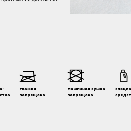
а-
глажка
машинная сушка
специ
стка
запрещена
запрещена
средс