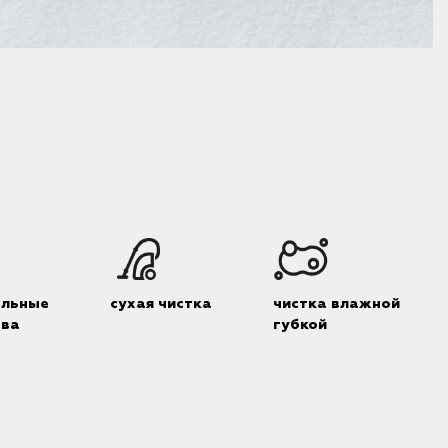
альные
сухая чистка
чистка влажной
тва
губкой