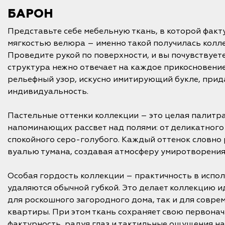
БАРОН
Представьте себе мебельную ткань, в которой факту
мягкостью велюра – именно такой получилась кол
Проведите рукой по поверхности, и вы почувствуете
структура нежно отвечает на каждое прикосновение
рельефный узор, искусно имитирующий букле, прид
индивидуальность.
Пастельные оттенки коллекции – это целая палитра
напоминающих рассвет над полями: от деликатного
спокойного серо-голубого. Каждый оттенок словно 
вуалью тумана, создавая атмосферу умиротворения 
Особая гордость коллекции – практичность в испол
удаляются обычной губкой. Это делает коллекцию 
для роскошного загородного дома, так и для совре
квартиры. При этом ткань сохраняет свою первона
фактурность, радуя глаз и тактильные ощущения на