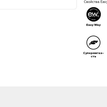
Свойства Eas
Easy Way
Супермягко-
сть