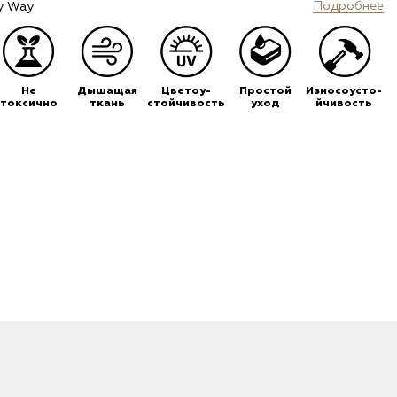
Подробнее
y Way
Не
Дышащая
Цветоу-
Простой
Износоусто-
токсично
ткань
стойчивость
уход
йчивость