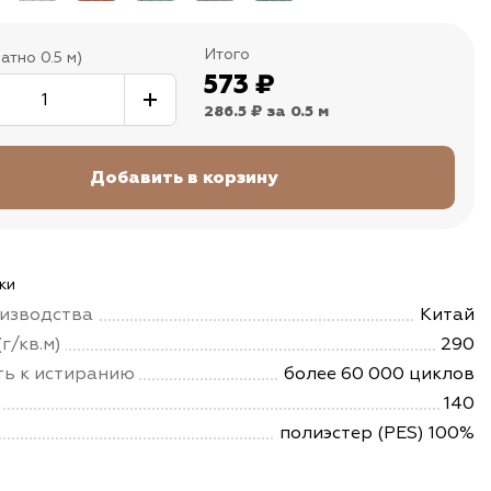
Итого
атно 0.5 м)
573
₽
286.5 ₽
за 0.5 м
ки
изводства
Китай
г/кв.м)
290
ть к истиранию
более 60 000 циклов
140
полиэстер (PES) 100%