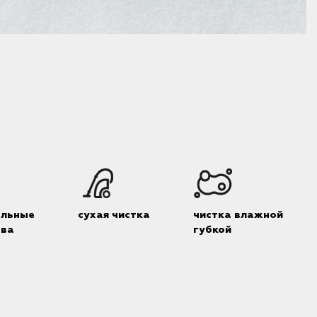
альные
сухая чистка
чистка влажной
тва
губкой