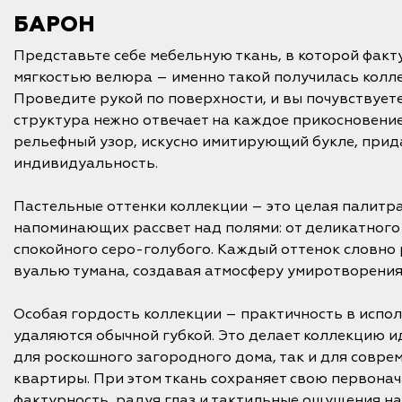
БАРОН
Представьте себе мебельную ткань, в которой факту
мягкостью велюра – именно такой получилась кол
Проведите рукой по поверхности, и вы почувствуете
структура нежно отвечает на каждое прикосновение
рельефный узор, искусно имитирующий букле, прид
индивидуальность.
Пастельные оттенки коллекции – это целая палитра
напоминающих рассвет над полями: от деликатного
спокойного серо-голубого. Каждый оттенок словно 
вуалью тумана, создавая атмосферу умиротворения 
Особая гордость коллекции – практичность в испол
удаляются обычной губкой. Это делает коллекцию 
для роскошного загородного дома, так и для совре
квартиры. При этом ткань сохраняет свою первона
фактурность, радуя глаз и тактильные ощущения на