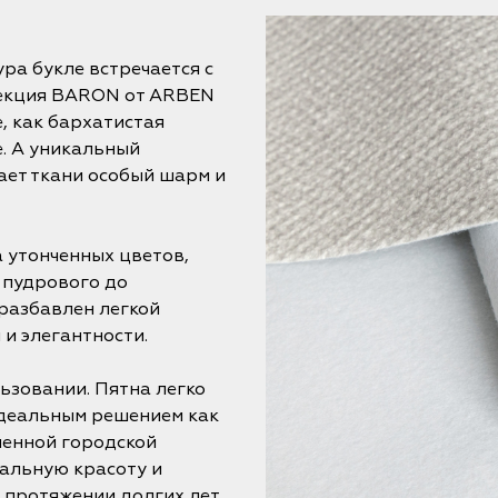
ра букле встречается с
лекция BARON от ARBEN
, как бархатистая
. А уникальный
ает ткани особый шарм и
 утонченных цветов,
 пудрового до
разбавлен легкой
и элегантности.
ьзовании. Пятна легко
идеальным решением как
менной городской
чальную красоту и
 протяжении долгих лет.