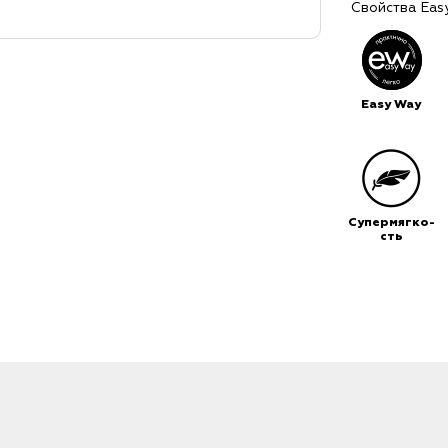
Свойства Eas
Easy Way
Супермягко-
сть