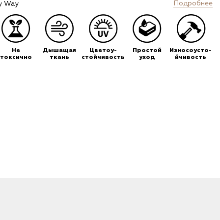
Подробнее
y Way
Не
Дышащая
Цветоу-
Простой
Износоусто-
токсично
ткань
стойчивость
уход
йчивость