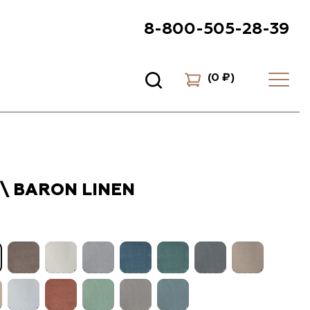
8-800-505-28-39
(
0 ₽
)
\ BARON LINEN