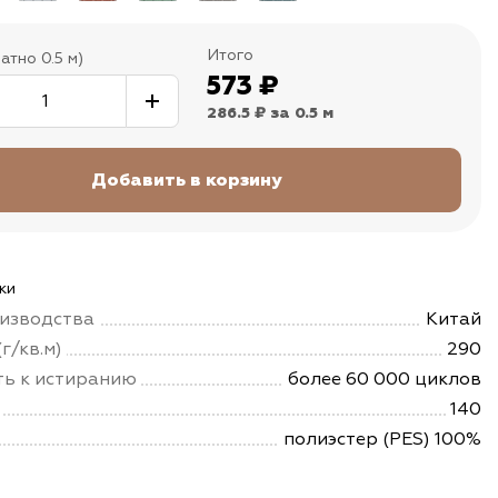
Итого
атно 0.5 м)
573
₽
286.5 ₽
за 0.5 м
ки
изводства
Китай
г/кв.м)
290
ть к истиранию
более 60 000 циклов
140
полиэстер (PES) 100%