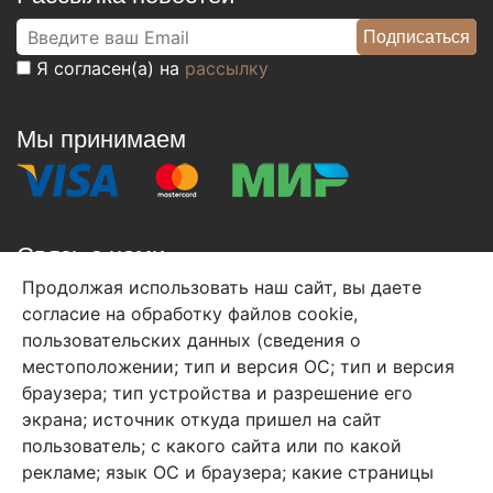
Я согласен(а) на
рассылку
Мы принимаем
Связь с нами
Продолжая использовать наш сайт, вы даете
+7 (495) 933-38-08
согласие на обработку файлов cookie,
info@arben-textile.ru
- оптовые продажи
пользовательских данных (сведения о
местоположении; тип и версия ОС; тип и версия
браузера; тип устройства и разрешение его
экрана; источник откуда пришел на сайт
пользователь; с какого сайта или по какой
Арбен текстиль г. Щелково, пер.
рекламе; язык ОС и браузера; какие страницы
1-й Советский д.25, владение 2.