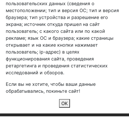
info@arben-textile.ru
- оптовые продажи
пользовательских данных (сведения о
местоположении; тип и версия ОС; тип и версия
браузера; тип устройства и разрешение его
экрана; источник откуда пришел на сайт
пользователь; с какого сайта или по какой
Арбен текстиль г. Щелково, пер.
рекламе; язык ОС и браузера; какие страницы
1-й Советский д.25, владение 2.
открывает и на какие кнопки нажимает
пользователь; ip-адрес) в целях
функционирования сайта, проведения
Мы в соц. сетях
ретаргетинга и проведения статистических
исследований и обзоров.
Если вы не хотите, чтобы ваши данные
обрабатывались, покиньте сайт!
2026 Copyright © Арбен
ОК