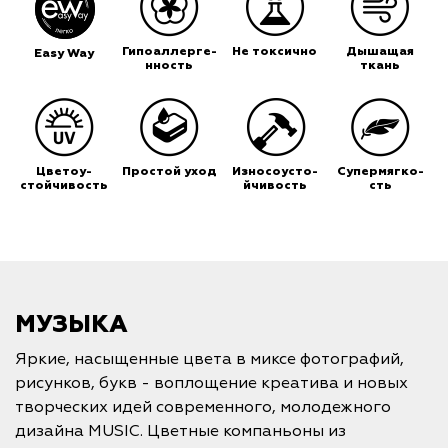
Гипоаллерге-
Не токсично
Дышащая
Easy Way
нность
ткань
Цветоу-
Простой уход
Износоусто-
Супермягко-
стойчивость
йчивость
сть
МУЗЫКА
Яркие, насыщенные цвета в миксе фотографий,
рисунков, букв - воплощение креатива и новых
творческих идей современного, молодежного
дизайна MUSIC. Цветные компаньоны из