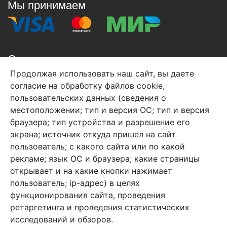
Мы принимаем
Связь с нами
Продолжая использовать наш сайт, вы даете
+7 (495) 933-38-08
согласие на обработку файлов cookie,
info@arben-textile.ru
- оптовые продажи
пользовательских данных (сведения о
местоположении; тип и версия ОС; тип и версия
браузера; тип устройства и разрешение его
экрана; источник откуда пришел на сайт
пользователь; с какого сайта или по какой
Арбен текстиль г. Щелково, пер.
рекламе; язык ОС и браузера; какие страницы
1-й Советский д.25, владение 2.
открывает и на какие кнопки нажимает
пользователь; ip-адрес) в целях
функционирования сайта, проведения
Мы в соц. сетях
ретаргетинга и проведения статистических
исследований и обзоров.