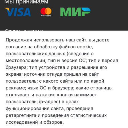
Мы принимаем
Связь с нами
Продолжая использовать наш сайт, вы даете
+7 (495) 933-38-08
согласие на обработку файлов cookie,
info@arben-textile.ru
- оптовые продажи
пользовательских данных (сведения о
местоположении; тип и версия ОС; тип и версия
браузера; тип устройства и разрешение его
экрана; источник откуда пришел на сайт
пользователь; с какого сайта или по какой
Арбен текстиль г. Щелково, пер.
рекламе; язык ОС и браузера; какие страницы
1-й Советский д.25, владение 2.
открывает и на какие кнопки нажимает
пользователь; ip-адрес) в целях
функционирования сайта, проведения
Мы в соц. сетях
ретаргетинга и проведения статистических
исследований и обзоров.