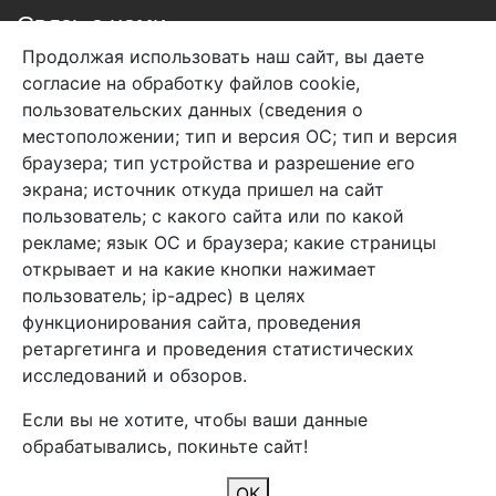
Связь с нами
Продолжая использовать наш сайт, вы даете
+7 (495) 933-38-08
согласие на обработку файлов cookie,
info@arben-textile.ru
- оптовые продажи
пользовательских данных (сведения о
местоположении; тип и версия ОС; тип и версия
браузера; тип устройства и разрешение его
экрана; источник откуда пришел на сайт
пользователь; с какого сайта или по какой
Арбен текстиль г. Щелково, пер.
рекламе; язык ОС и браузера; какие страницы
1-й Советский д.25, владение 2.
открывает и на какие кнопки нажимает
пользователь; ip-адрес) в целях
функционирования сайта, проведения
Мы в соц. сетях
ретаргетинга и проведения статистических
исследований и обзоров.
Если вы не хотите, чтобы ваши данные
обрабатывались, покиньте сайт!
2026 Copyright © Арбен
ОК