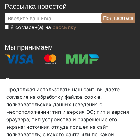
Рассылка новостей
Я согласен(а) на
рассылку
Мы принимаем
Связь с нами
Продолжая использовать наш сайт, вы даете
+7 (495) 933-38-08
согласие на обработку файлов cookie,
info@arben-textile.ru
- оптовые продажи
пользовательских данных (сведения о
местоположении; тип и версия ОС; тип и версия
браузера; тип устройства и разрешение его
экрана; источник откуда пришел на сайт
пользователь; с какого сайта или по какой
Арбен текстиль г. Щелково, пер.