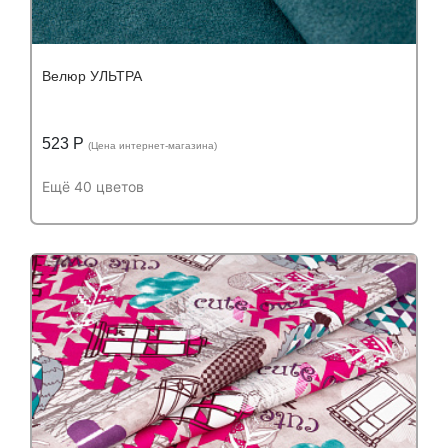
Велюр УЛЬТРА
523 Р
(Цена интернет-магазина)
Ещё 40 цветов
Подробнее
Узнать оптовую цену
Устойчивость к истиранию:
более 60 000
Устойчивость к истиранию:
циклов
Состав:
Состав:
полиэстер (PES) 100%