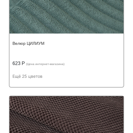
Велюр ЦИЛИУМ
623 Р
(Цена интернет-магазина)
Ещё 25 цветов
Подробнее
Узнать оптовую цену
Устойчивость к истиранию:
более 100 000
Устойчивость к истиранию:
циклов
Состав:
Состав:
полиэстер (PES) 100%