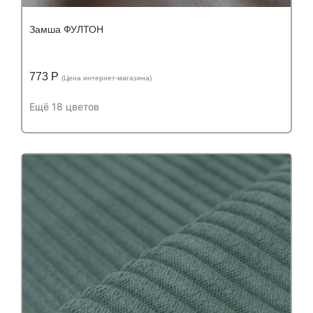
Замша ФУЛТОН
773 Р
(Цена интернет-магазина)
Ещё 18 цветов
Подробнее
Узнать оптовую цену
Устойчивость к истиранию:
более 50 000
Устойчивость к истиранию:
циклов
Состав:
Состав:
полиэстер (PES) 100%