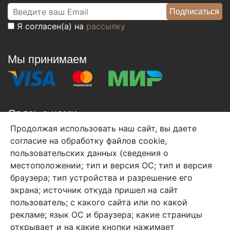
Я согласен(а) на
рассылку
Мы принимаем
Связь с нами
Продолжая использовать наш сайт, вы даете
+7 (495) 933-38-08
согласие на обработку файлов cookie,
info@arben-textile.ru
- оптовые продажи
пользовательских данных (сведения о
местоположении; тип и версия ОС; тип и версия
браузера; тип устройства и разрешение его
экрана; источник откуда пришел на сайт
пользователь; с какого сайта или по какой
Арбен текстиль г. Щелково, пер.
рекламе; язык ОС и браузера; какие страницы
1-й Советский д.25, владение 2.
открывает и на какие кнопки нажимает