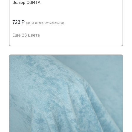
Велюр ЭВИТА
723 Р
(Цена интернет-магазина)
Ещё 23 цвета
Подробнее
Узнать оптовую цену
Устойчивость к истиранию:
более 60 000
Устойчивость к истиранию:
циклов
Состав:
Состав:
полиэстер (PES) 100%