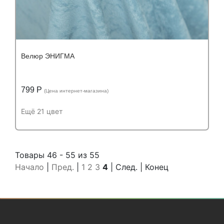
Велюр ЭНИГМА
799 Р
(Цена интернет-магазина)
Ещё 21 цвет
Подробнее
Узнать оптовую цену
Устойчивость к истиранию:
более 100 000
Товары 46 - 55 из 55
Устойчивость к истиранию:
циклов
Начало
|
Пред.
|
1
2
3
4
| След. | Конец
Состав:
Состав:
полиэстер (PES) 100%