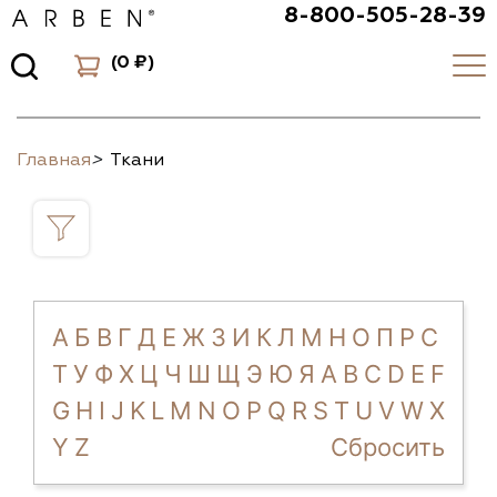
8-800-505-28-39
(
0 ₽
)
Главная
>
Ткани
А
Б
В
Г
Д
Е
Ж
З
И
К
Л
М
Н
О
П
Р
С
Т
У
Ф
Х
Ц
Ч
Ш
Щ
Э
Ю
Я
A
B
C
D
E
F
G
H
I
J
K
L
M
N
O
P
Q
R
S
T
U
V
W
X
Y
Z
Сбросить