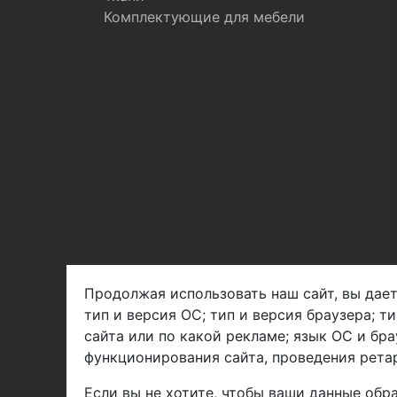
Комплектующие для мебели
Продолжая использовать наш сайт, вы дает
тип и версия ОС; тип и версия браузера; т
Арбен текстиль г. Щелково, пер.
сайта или по какой рекламе; язык ОС и бра
1-й Советский д.25, владение 2.
функционирования сайта, проведения ретар
Если вы не хотите, чтобы ваши данные обра