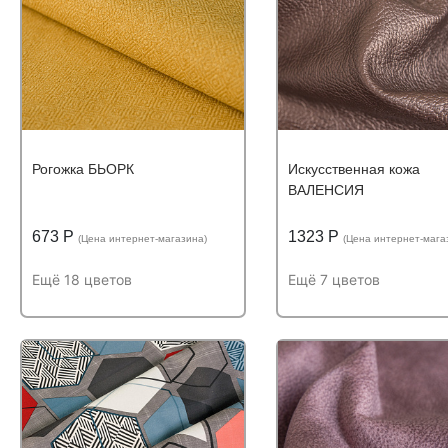
Состав:
Состав:
Состав:
полиэстер (PES)
Состав:
полиэстер 
100%
100%
Рогожка БЬОРК
Искусственная кожа
ВАЛЕНСИЯ
673 Р
1323 Р
(Цена интернет-магазина)
(Цена интернет-мага
Ещё 18 цветов
Ещё 7 цветов
Подробнее
Узнать оптовую цену
Подробнее
Узнать оптову
Устойчивость к
Устойчивость к
Устойчивость к истиранию:
Устойчивость к истиран
истиранию:
более
истиранию:
более
50 000 циклов
50 000 циклов
Состав:
Состав:
Состав:
полиэстер (PES)
Состав:
полиуретан