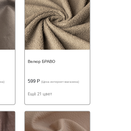
Велюр БРАВО
599 Р
на)
(Цена интернет-магазина)
Ещё 21 цвет
ю цену
Подробнее
Узнать оптовую цену
Устойчивость к
ию:
Устойчивость к истиранию:
истиранию:
более
60 000 циклов