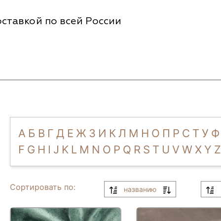
ставкой по всей России
А
Б
В
Г
Д
Е
Ж
З
И
К
Л
М
Н
О
П
Р
С
Т
У
Ф
F
G
H
I
J
K
L
M
N
O
P
Q
R
S
T
U
V
W
X
Y
Z
Сортировать по:
названию