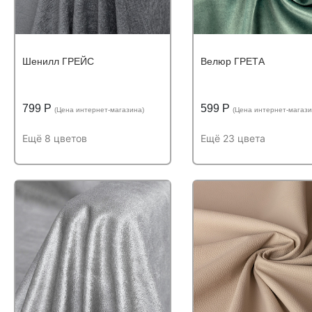
Шенилл ГРЕЙС
Велюр ГРЕТА
799 Р
599 Р
(Цена интернет-магазина)
(Цена интернет-магази
Ещё 8 цветов
Ещё 23 цвета
Подробнее
Узнать оптовую цену
Подробнее
Узнать оптову
Устойчивость к
Устойчивость к
Устойчивость к истиранию:
Устойчивость к истиран
истиранию:
более
истиранию:
более
40 000 циклов
60 000 циклов
Состав:
Состав:
Состав:
полиэстер (PES)
Состав:
полиэстер 
100%
100%