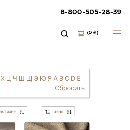
8-800-505-28-39
(
0 ₽
)
Х
Ц
Ч
Ш
Щ
Э
Ю
Я
A
B
C
D
E
Сбросить
новизне
цене