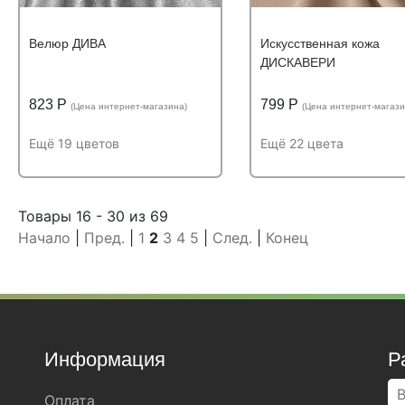
Велюр ДИВА
Искусственная кожа
ДИСКАВЕРИ
823 Р
799 Р
(Цена интернет-магазина)
(Цена интернет-магази
Ещё 19 цветов
Ещё 22 цвета
Подробнее
Узнать оптовую цену
Подробнее
Узнать оптову
Устойчивость к
Устойчивость к
Товары 16 - 30 из 69
Устойчивость к истиранию:
Устойчивость к истиран
истиранию:
более
истиранию:
более
Начало
|
Пред.
|
1
2
3
4
5
|
След.
|
Конец
60 000 циклов
100 000 циклов
Состав:
Состав:
Состав:
полиэстер (PES)
Состав:
100%
40%поливинилхлор
порошок
Информация
Р
Оплата