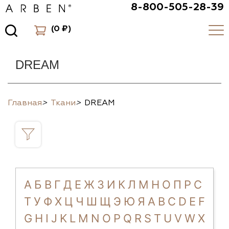
8-800-505-28-39
(
0 ₽
)
DREAM
Главная
>
Ткани
>
DREAM
А
Б
В
Г
Д
Е
Ж
З
И
К
Л
М
Н
О
П
Р
С
Т
У
Ф
Х
Ц
Ч
Ш
Щ
Э
Ю
Я
A
B
C
D
E
F
G
H
I
J
K
L
M
N
O
P
Q
R
S
T
U
V
W
X