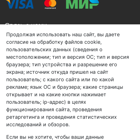
Связь с нами
Продолжая использовать наш сайт, вы даете
+7 (495) 933-38-08
согласие на обработку файлов cookie,
info@arben-textile.ru
- оптовые продажи
пользовательских данных (сведения о
местоположении; тип и версия ОС; тип и версия
браузера; тип устройства и разрешение его
экрана; источник откуда пришел на сайт
пользователь; с какого сайта или по какой
Арбен текстиль г. Щелково, пер.
рекламе; язык ОС и браузера; какие страницы
1-й Советский д.25, владение 2.
открывает и на какие кнопки нажимает
пользователь; ip-адрес) в целях
функционирования сайта, проведения
Мы в соц. сетях
ретаргетинга и проведения статистических
исследований и обзоров.
Если вы не хотите, чтобы ваши данные