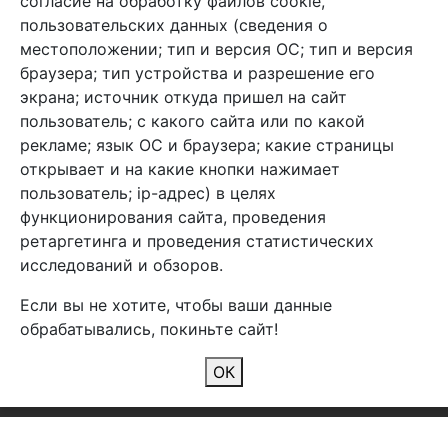
согласие на обработку файлов cookie,
info@arben-textile.ru
- оптовые продажи
пользовательских данных (сведения о
местоположении; тип и версия ОС; тип и версия
браузера; тип устройства и разрешение его
экрана; источник откуда пришел на сайт
пользователь; с какого сайта или по какой
Арбен текстиль г. Щелково, пер.
рекламе; язык ОС и браузера; какие страницы
1-й Советский д.25, владение 2.
открывает и на какие кнопки нажимает
пользователь; ip-адрес) в целях
функционирования сайта, проведения
Мы в соц. сетях
ретаргетинга и проведения статистических
исследований и обзоров.
Если вы не хотите, чтобы ваши данные
обрабатывались, покиньте сайт!
2026 Copyright © Арбен
ОК