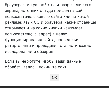
браузера; тип устройства и разрешение его
экрана; источник откуда пришел на сайт
пользователь; с какого сайта или по какой
Арбен текстиль г. Щелково, пер.
рекламе; язык ОС и браузера; какие страницы
1-й Советский д.25, владение 2.
открывает и на какие кнопки нажимает
пользователь; ip-адрес) в целях
функционирования сайта, проведения
Мы в соц. сетях
ретаргетинга и проведения статистических
исследований и обзоров.
Если вы не хотите, чтобы ваши данные
обрабатывались, покиньте сайт!
2026 Copyright © Арбен
ОК