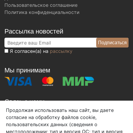
Пользовательское соглашение
Политика конфиденциальности
Рассылка новостей
Я согласен(а) на
рассылку
Мы принимаем
Связь с нами
Продолжая использовать наш сайт, вы даете
+7 (495) 933-38-08
согласие на обработку файлов cookie,
info@arben-textile.ru
- оптовые продажи
пользовательских данных (сведения о
местоположении; тип и версия ОС; тип и версия