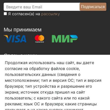
Я согласен(а) на
рассылку
Мы принимаем
Связь с нами
Продолжая использовать наш сайт, вы даете
+7 (495) 933-38-08
согласие на обработку файлов cookie,
info@arben-textile.ru
- оптовые продажи
пользовательских данных (сведения о
местоположении; тип и версия ОС; тип и версия
браузера; тип устройства и разрешение его
экрана; источник откуда пришел на сайт
пользователь; с какого сайта или по какой
Арбен текстиль г. Щелково, пер.
рекламе; язык ОС и браузера; какие страницы
1-й Советский д.25, владение 2.
открывает и на какие кнопки нажимает