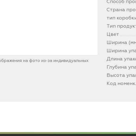
Способ про
Страна про
тип коробк
Тип продук
Цвет
Ширина (мм
Ширина упа
Длина упак
зображения на фото из-за индивидуальных
Глубина упа
Высота упа
Код номен