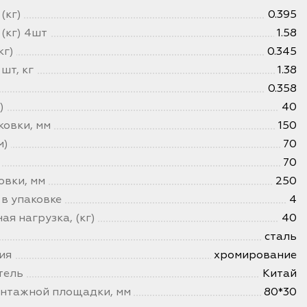
(кг)
0.395
 (кг) 4шт
1.58
кг)
0.345
 шт, кг
1.38
0.358
)
40
ковки, мм
150
м)
70
70
овки, мм
250
 в упаковке
4
я нагрузка, (кг)
40
сталь
ия
хромирование
тель
Китай
нтажной площадки, мм
80*30