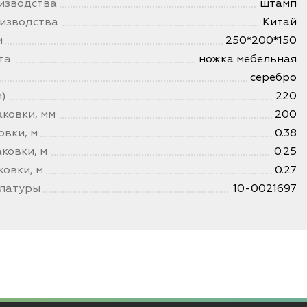
изводства
штамп
изводства
Китай
и
250*200*150
та
ножка мебельная
серебро
)
220
ковки, мм
200
овки, м
0.38
ковки, м
0.25
ковки, м
0.27
клатуры
10-0021697