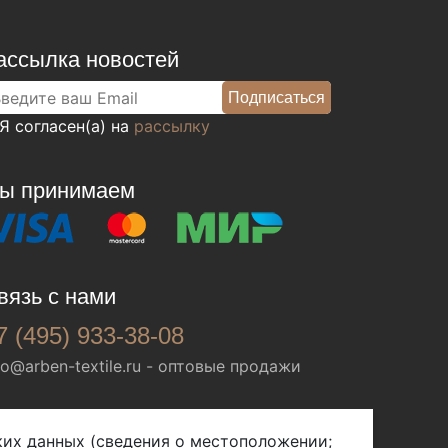
ассылка новостей
Я согласен(а) на
рассылку
ы принимаем
вязь с нами
7 (495) 933-38-08
fo@arben-textile.ru
- оптовые продажи
ских данных (сведения о местоположении;