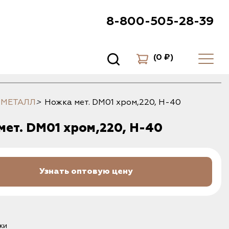
8-800-505-28-39
(
0 ₽
)
 МЕТАЛЛ
>
Ножка мет. DM01 хром,220, H-40
ет. DM01 хром,220, H-40
Узнать оптовую цену
ки