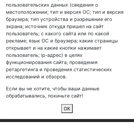
info@arben-textile.ru
- оптовые продажи
пользовательских данных (сведения о
местоположении; тип и версия ОС; тип и версия
браузера; тип устройства и разрешение его
экрана; источник откуда пришел на сайт
пользователь; с какого сайта или по какой
Арбен текстиль г. Щелково, пер.
рекламе; язык ОС и браузера; какие страницы
1-й Советский д.25, владение 2.
открывает и на какие кнопки нажимает
пользователь; ip-адрес) в целях
функционирования сайта, проведения
Мы в соц. сетях
ретаргетинга и проведения статистических
исследований и обзоров.
Если вы не хотите, чтобы ваши данные
обрабатывались, покиньте сайт!
2026 Copyright © Арбен
ОК