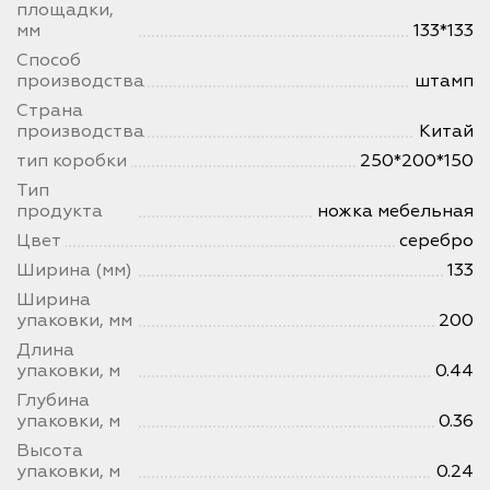
площадки,
мм
133*133
Способ
производства
штамп
Страна
производства
Китай
тип коробки
250*200*150
Тип
продукта
ножка мебельная
Цвет
серебро
Ширина (мм)
133
Ширина
упаковки, мм
200
Длина
упаковки, м
0.44
Глубина
упаковки, м
0.36
Высота
упаковки, м
0.24