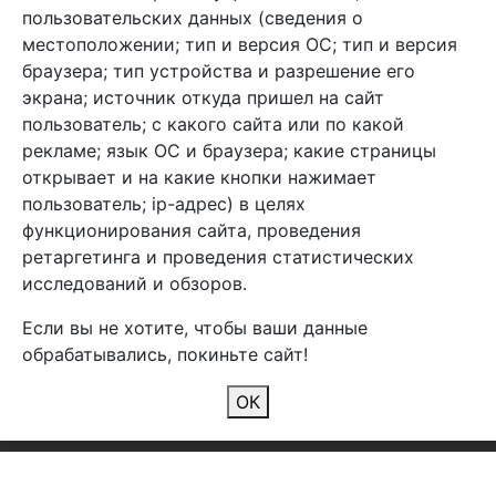
info@arben-textile.ru
- оптовые продажи
пользовательских данных (сведения о
местоположении; тип и версия ОС; тип и версия
браузера; тип устройства и разрешение его
экрана; источник откуда пришел на сайт
пользователь; с какого сайта или по какой
Арбен текстиль г. Щелково, пер.
рекламе; язык ОС и браузера; какие страницы
1-й Советский д.25, владение 2.
открывает и на какие кнопки нажимает
пользователь; ip-адрес) в целях
функционирования сайта, проведения
Мы в соц. сетях
ретаргетинга и проведения статистических
исследований и обзоров.
Если вы не хотите, чтобы ваши данные
обрабатывались, покиньте сайт!
2026 Copyright © Арбен
ОК