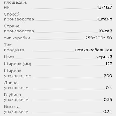
площадки,
мм
127*127
Способ
производства
штамп
Страна
производства
Китай
тип коробки
250*200*150
Тип
продукта
ножка мебельная
Цвет
черный
Ширина (мм)
127
Ширина
упаковки, мм
200
Длина
упаковки, м
0.4
Глубина
упаковки, м
0.35
Высота
упаковки, м
0.24