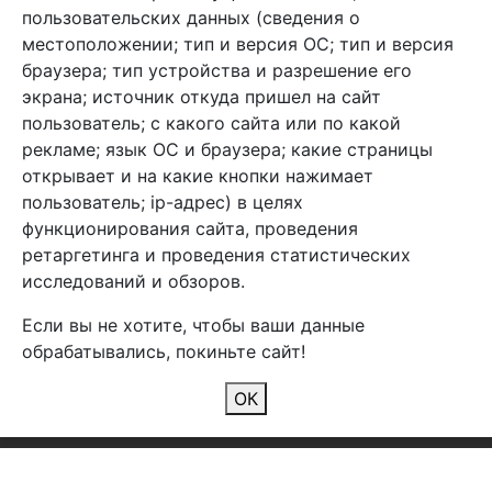
info@arben-textile.ru
- оптовые продажи
пользовательских данных (сведения о
местоположении; тип и версия ОС; тип и версия
браузера; тип устройства и разрешение его
экрана; источник откуда пришел на сайт
пользователь; с какого сайта или по какой
Арбен текстиль г. Щелково, пер.
рекламе; язык ОС и браузера; какие страницы
1-й Советский д.25, владение 2.
открывает и на какие кнопки нажимает
пользователь; ip-адрес) в целях
функционирования сайта, проведения
Мы в соц. сетях
ретаргетинга и проведения статистических
исследований и обзоров.
Если вы не хотите, чтобы ваши данные
обрабатывались, покиньте сайт!
2026 Copyright © Арбен
ОК