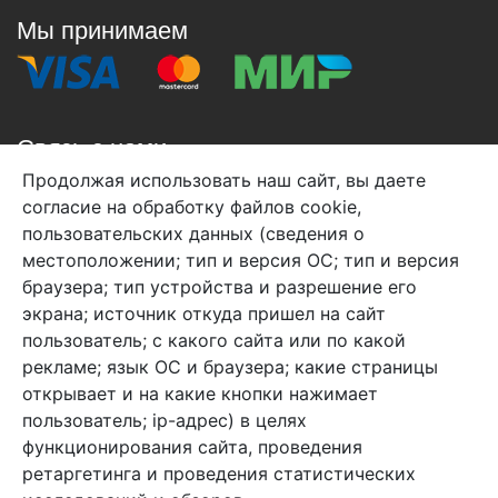
Мы принимаем
Связь с нами
Продолжая использовать наш сайт, вы даете
+7 (495) 933-38-08
согласие на обработку файлов cookie,
info@arben-textile.ru
- оптовые продажи
пользовательских данных (сведения о
местоположении; тип и версия ОС; тип и версия
браузера; тип устройства и разрешение его
экрана; источник откуда пришел на сайт
пользователь; с какого сайта или по какой
Арбен текстиль г. Щелково, пер.
рекламе; язык ОС и браузера; какие страницы
1-й Советский д.25, владение 2.
открывает и на какие кнопки нажимает
пользователь; ip-адрес) в целях
функционирования сайта, проведения
Мы в соц. сетях
ретаргетинга и проведения статистических