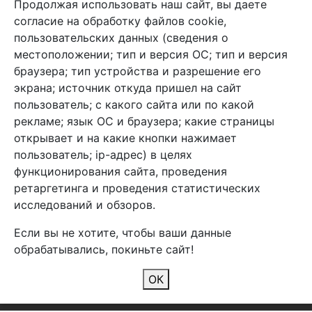
Продолжая использовать наш сайт, вы даете
+7 (495) 933-38-08
согласие на обработку файлов cookie,
info@arben-textile.ru
- оптовые продажи
пользовательских данных (сведения о
местоположении; тип и версия ОС; тип и версия
браузера; тип устройства и разрешение его
экрана; источник откуда пришел на сайт
пользователь; с какого сайта или по какой
Арбен текстиль г. Щелково, пер.
рекламе; язык ОС и браузера; какие страницы
1-й Советский д.25, владение 2.
открывает и на какие кнопки нажимает
пользователь; ip-адрес) в целях
функционирования сайта, проведения
Мы в соц. сетях
ретаргетинга и проведения статистических
исследований и обзоров.
Если вы не хотите, чтобы ваши данные
обрабатывались, покиньте сайт!
2026 Copyright © Арбен
ОК