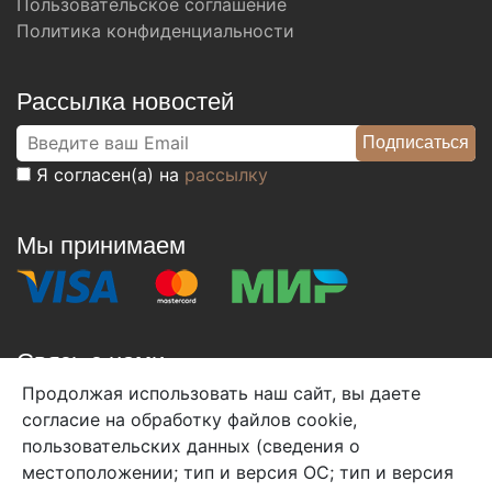
Пользовательское соглашение
Политика конфиденциальности
Рассылка новостей
Я согласен(а) на
рассылку
Мы принимаем
Связь с нами
Продолжая использовать наш сайт, вы даете
+7 (495) 933-38-08
согласие на обработку файлов cookie,
info@arben-textile.ru
- оптовые продажи
пользовательских данных (сведения о
местоположении; тип и версия ОС; тип и версия