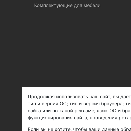
Комплектующие для мебели
Продолжая использовать наш сайт, вы дает
тип и версия ОС; тип и версия браузера; т
Арбен текстиль г. Щелково, пер.
сайта или по какой рекламе; язык ОС и бра
1-й Советский д.25, владение 2.
функционирования сайта, проведения ретар
Если вы не хотите, чтобы ваши данные обра