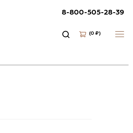
8-800-505-28-39
(
0 ₽
)