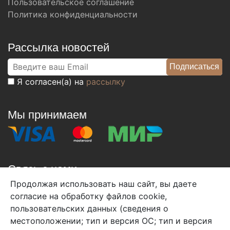
Пользовательское соглашение
Политика конфиденциальности
Рассылка новостей
Я согласен(а) на
рассылку
Мы принимаем
Связь с нами
Продолжая использовать наш сайт, вы даете
+7 (495) 933-38-08
согласие на обработку файлов cookie,
info@arben-textile.ru
- оптовые продажи
пользовательских данных (сведения о
местоположении; тип и версия ОС; тип и версия