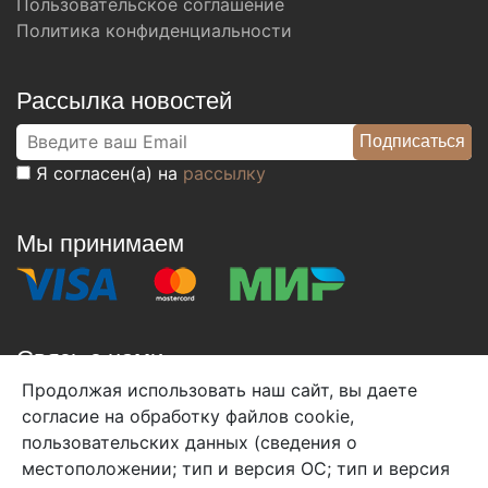
Пользовательское соглашение
Политика конфиденциальности
Рассылка новостей
Я согласен(а) на
рассылку
Мы принимаем
Связь с нами
Продолжая использовать наш сайт, вы даете
+7 (495) 933-38-08
согласие на обработку файлов cookie,
info@arben-textile.ru
- оптовые продажи
пользовательских данных (сведения о
местоположении; тип и версия ОС; тип и версия