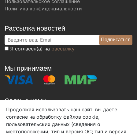
Пользовательское соглашение
Политика конфиденциальности
Рассылка новостей
Я согласен(а) на
рассылку
Мы принимаем
Связь с нами
Продолжая использовать наш сайт, вы даете
+7 (495) 933-38-08
согласие на обработку файлов cookie,
info@arben-textile.ru
- оптовые продажи
пользовательских данных (сведения о
местоположении; тип и версия ОС; тип и версия