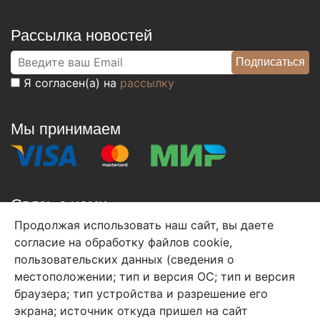
Рассылка новостей
Я согласен(а) на
рассылку
Мы принимаем
Связь с нами
Продолжая использовать наш сайт, вы даете
+7 (495) 933-38-08
согласие на обработку файлов cookie,
info@arben-textile.ru
- оптовые продажи
пользовательских данных (сведения о
местоположении; тип и версия ОС; тип и версия
браузера; тип устройства и разрешение его
экрана; источник откуда пришел на сайт