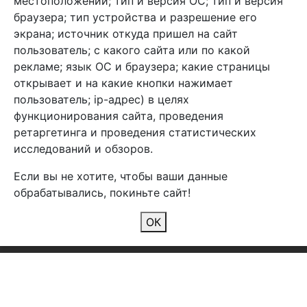
местоположении; тип и версия ОС; тип и версия
браузера; тип устройства и разрешение его
экрана; источник откуда пришел на сайт
пользователь; с какого сайта или по какой
Арбен текстиль г. Щелково, пер.
рекламе; язык ОС и браузера; какие страницы
1-й Советский д.25, владение 2.
открывает и на какие кнопки нажимает
пользователь; ip-адрес) в целях
функционирования сайта, проведения
Мы в соц. сетях
ретаргетинга и проведения статистических
исследований и обзоров.
Если вы не хотите, чтобы ваши данные
обрабатывались, покиньте сайт!
2026 Copyright © Арбен
ОК