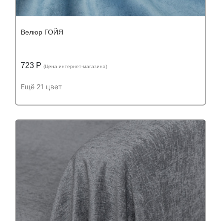
Велюр ГОЙЯ
723 Р
(Цена интернет-магазина)
Ещё 21 цвет
Подробнее
Узнать оптовую цену
Устойчивость к истиранию:
более 60 000
Устойчивость к истиранию:
циклов
Состав:
Состав:
полиэстер (PES) 100%