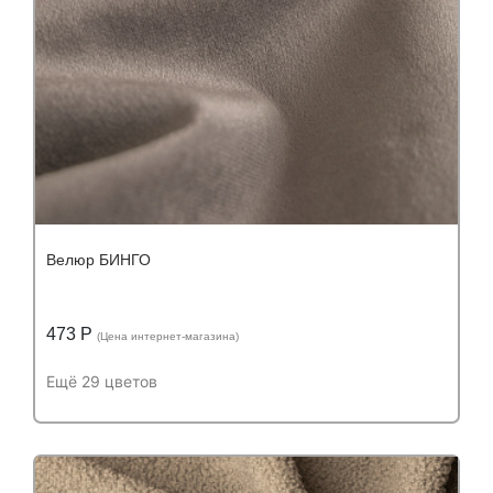
Велюр БИНГО
473 Р
(Цена интернет-магазина)
Ещё 29 цветов
Подробнее
Узнать оптовую цену
Устойчивость к истиранию:
более 25 000
Устойчивость к истиранию:
циклов