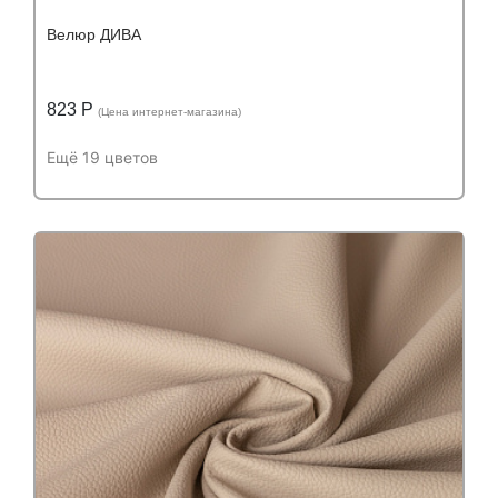
Велюр ДИВА
823 Р
(Цена интернет-магазина)
Ещё 19 цветов
Подробнее
Узнать оптовую цену
Устойчивость к истиранию:
более 60 000
Устойчивость к истиранию:
циклов
Состав:
Состав:
полиэстер (PES) 100%