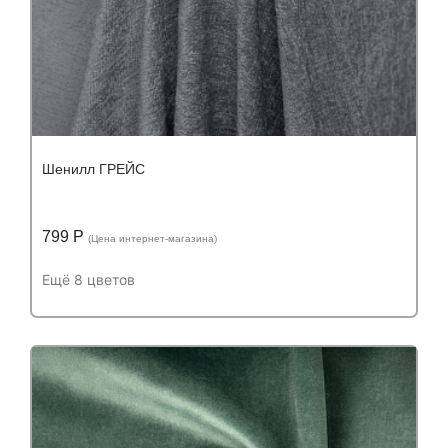
Шенилл ГРЕЙС
799 Р
(Цена интернет-магазина)
Ещё 8 цветов
Подробнее
Узнать оптовую цену
Устойчивость к истиранию:
более 40 000
Устойчивость к истиранию:
циклов
Состав:
Состав:
полиэстер (PES) 100%