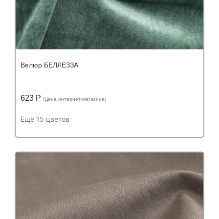
Велюр БЕЛЛЕЗЗА
623 Р
(Цена интернет-магазина)
Ещё 15 цветов
Подробнее
Узнать оптовую цену
Устойчивость к истиранию:
более 40 000
Устойчивость к истиранию:
циклов
Состав:
Состав:
полиэстер (PES) 100%