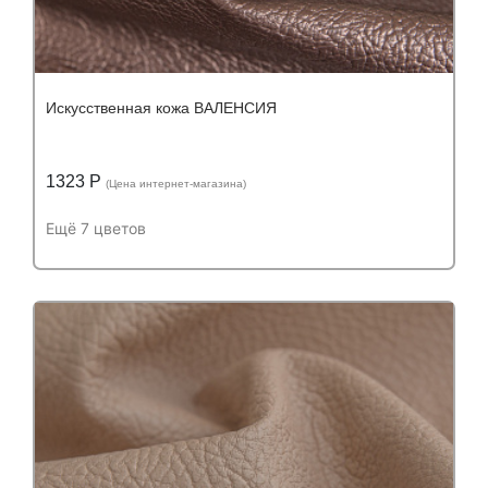
Искусственная кожа ВАЛЕНСИЯ
1323 Р
(Цена интернет-магазина)
Ещё 7 цветов
Подробнее
Узнать оптовую цену
Устойчивость к истиранию:
более 50 000
Устойчивость к истиранию:
циклов
Состав:
Состав:
полиуретан (PU) 65%, полиэстер
(PES) 23%, хлопок (CO) 12%