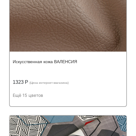
Искусственная кожа ВАЛЕНСИЯ
1323 Р
(Цена интернет-магазина)
Ещё 15 цветов
Подробнее
Узнать оптовую цену
Устойчивость к истиранию:
более 50 000
Устойчивость к истиранию:
циклов
Состав: