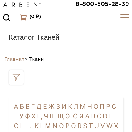
8-800-505-28-39
(
0 ₽
)
Каталог Тканей
Главная
>
Ткани
А
Б
В
Г
Д
Е
Ж
З
И
К
Л
М
Н
О
П
Р
С
Т
У
Ф
Х
Ц
Ч
Ш
Щ
Э
Ю
Я
A
B
C
D
E
F
G
H
I
J
K
L
M
N
O
P
Q
R
S
T
U
V
W
X