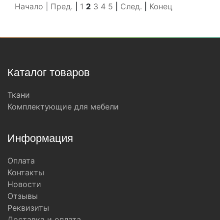
Начало
|
Пред.
|
1
2
3
4
5
|
След.
|
Конец
Состав:
Состав:
полиэстер (PES) 100%
Каталог товаров
Ткани
Комплектующие для мебели
Информация
Оплата
Контакты
Новости
Отзывы
Реквизиты
Доставка и оплата