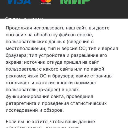
Связь с нами
Продолжая использовать наш сайт, вы даете
+7 (495) 933-38-08
согласие на обработку файлов cookie,
info@arben-textile.ru
- оптовые продажи
пользовательских данных (сведения о
местоположении; тип и версия ОС; тип и версия
браузера; тип устройства и разрешение его
экрана; источник откуда пришел на сайт
пользователь; с какого сайта или по какой
Арбен текстиль г. Щелково, пер.
рекламе; язык ОС и браузера; какие страницы
1-й Советский д.25, владение 2.
открывает и на какие кнопки нажимает
пользователь; ip-адрес) в целях
функционирования сайта, проведения
Мы в соц. сетях
ретаргетинга и проведения статистических
исследований и обзоров.
Если вы не хотите, чтобы ваши данные