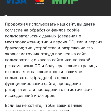
Связь с нами
Продолжая использовать наш сайт, вы даете
+7 (495) 933-38-08
согласие на обработку файлов cookie,
info@arben-textile.ru
- оптовые продажи
пользовательских данных (сведения о
местоположении; тип и версия ОС; тип и версия
браузера; тип устройства и разрешение его
экрана; источник откуда пришел на сайт
пользователь; с какого сайта или по какой
Арбен текстиль г. Щелково, пер.
рекламе; язык ОС и браузера; какие страницы
1-й Советский д.25, владение 2.
открывает и на какие кнопки нажимает
пользователь; ip-адрес) в целях
функционирования сайта, проведения
Мы в соц. сетях
ретаргетинга и проведения статистических
исследований и обзоров.
Если вы не хотите, чтобы ваши данные