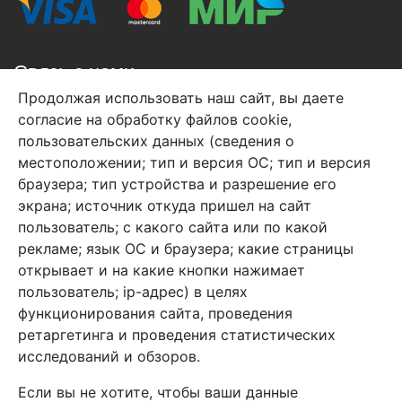
Связь с нами
Продолжая использовать наш сайт, вы даете
+7 (495) 933-38-08
согласие на обработку файлов cookie,
info@arben-textile.ru
- оптовые продажи
пользовательских данных (сведения о
местоположении; тип и версия ОС; тип и версия
браузера; тип устройства и разрешение его
экрана; источник откуда пришел на сайт
пользователь; с какого сайта или по какой
Арбен текстиль г. Щелково, пер.
рекламе; язык ОС и браузера; какие страницы
1-й Советский д.25, владение 2.
открывает и на какие кнопки нажимает
пользователь; ip-адрес) в целях
функционирования сайта, проведения
Мы в соц. сетях
ретаргетинга и проведения статистических
исследований и обзоров.
Если вы не хотите, чтобы ваши данные