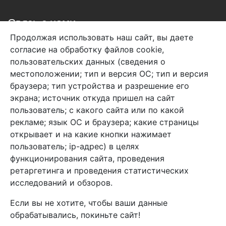
Связь с нами
Продолжая использовать наш сайт, вы даете
+7 (495) 933-38-08
согласие на обработку файлов cookie,
info@arben-textile.ru
- оптовые продажи
пользовательских данных (сведения о
местоположении; тип и версия ОС; тип и версия
браузера; тип устройства и разрешение его
экрана; источник откуда пришел на сайт
пользователь; с какого сайта или по какой
Арбен текстиль г. Щелково, пер.
рекламе; язык ОС и браузера; какие страницы
1-й Советский д.25, владение 2.
открывает и на какие кнопки нажимает
пользователь; ip-адрес) в целях
функционирования сайта, проведения
Мы в соц. сетях
ретаргетинга и проведения статистических
исследований и обзоров.
Если вы не хотите, чтобы ваши данные
обрабатывались, покиньте сайт!
2026 Copyright © Арбен