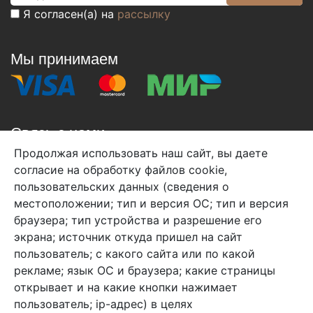
Я согласен(а) на
рассылку
Мы принимаем
Связь с нами
Продолжая использовать наш сайт, вы даете
+7 (495) 933-38-08
согласие на обработку файлов cookie,
info@arben-textile.ru
- оптовые продажи
пользовательских данных (сведения о
местоположении; тип и версия ОС; тип и версия
браузера; тип устройства и разрешение его
экрана; источник откуда пришел на сайт
пользователь; с какого сайта или по какой
Арбен текстиль г. Щелково, пер.
рекламе; язык ОС и браузера; какие страницы
1-й Советский д.25, владение 2.
открывает и на какие кнопки нажимает
пользователь; ip-адрес) в целях