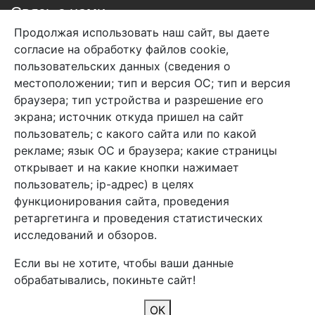
Связь с нами
Продолжая использовать наш сайт, вы даете
+7 (495) 933-38-08
согласие на обработку файлов cookie,
info@arben-textile.ru
- оптовые продажи
пользовательских данных (сведения о
местоположении; тип и версия ОС; тип и версия
браузера; тип устройства и разрешение его
экрана; источник откуда пришел на сайт
пользователь; с какого сайта или по какой
Арбен текстиль г. Щелково, пер.
рекламе; язык ОС и браузера; какие страницы
1-й Советский д.25, владение 2.
открывает и на какие кнопки нажимает
пользователь; ip-адрес) в целях
функционирования сайта, проведения
Мы в соц. сетях
ретаргетинга и проведения статистических
исследований и обзоров.
Если вы не хотите, чтобы ваши данные
обрабатывались, покиньте сайт!
2026 Copyright © Арбен
ОК