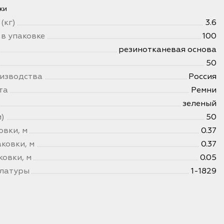
ки
(кг)
3.6
 в упаковке
100
резинотканевая основа
50
изводства
Россия
та
Ремни
зеленый
)
50
овки, м
0.37
ковки, м
0.37
ковки, м
0.05
клатуры
1-1829