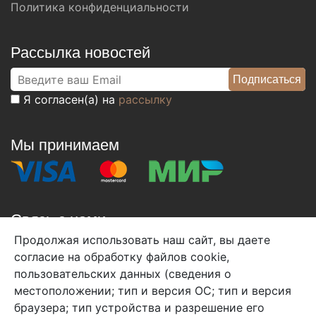
Политика конфиденциальности
Рассылка новостей
Я согласен(а) на
рассылку
Мы принимаем
Связь с нами
Продолжая использовать наш сайт, вы даете
+7 (495) 933-38-08
согласие на обработку файлов cookie,
info@arben-textile.ru
- оптовые продажи
пользовательских данных (сведения о
местоположении; тип и версия ОС; тип и версия
браузера; тип устройства и разрешение его