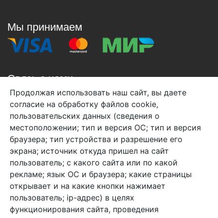
Мы принимаем
Связь с нами
Продолжая использовать наш сайт, вы даете
+7 (495) 933-38-08
согласие на обработку файлов cookie,
info@arben-textile.ru
- оптовые продажи
пользовательских данных (сведения о
местоположении; тип и версия ОС; тип и версия
браузера; тип устройства и разрешение его
экрана; источник откуда пришел на сайт
пользователь; с какого сайта или по какой
Арбен текстиль г. Щелково, пер.
рекламе; язык ОС и браузера; какие страницы
1-й Советский д.25, владение 2.
открывает и на какие кнопки нажимает
пользователь; ip-адрес) в целях
функционирования сайта, проведения
Мы в соц. сетях