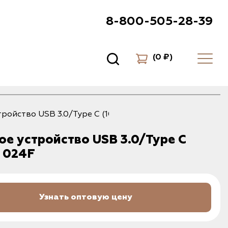
8-800-505-28-39
(
0 ₽
)
ройство USB 3.0/Type C (10Вт) - 024F
е устройство USB 3.0/Type C
- 024F
Узнать оптовую цену