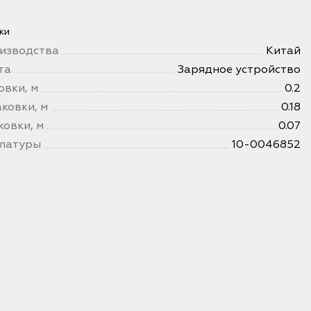
ки
изводства
Китай
та
Зарядное устройство
овки, м
0.2
ковки, м
0.18
ковки, м
0.07
клатуры
10-0046852