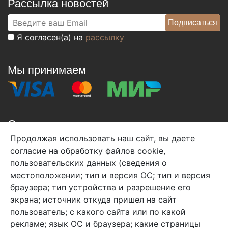
Рассылка новостей
Я согласен(а) на
рассылку
Мы принимаем
Связь с нами
Продолжая использовать наш сайт, вы даете
+7 (495) 933-38-08
согласие на обработку файлов cookie,
info@arben-textile.ru
- оптовые продажи
пользовательских данных (сведения о
местоположении; тип и версия ОС; тип и версия
браузера; тип устройства и разрешение его
экрана; источник откуда пришел на сайт
пользователь; с какого сайта или по какой
Арбен текстиль г. Щелково, пер.
рекламе; язык ОС и браузера; какие страницы